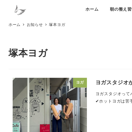
メ
ホーム
朝の整え習
イ
ン
ホーム
お知らせ
塚本ヨガ
コ
ン
テ
塚本ヨガ
ン
ツ
へ
移
ヨガスタジオ
ヨガ
動
ヨガスタジオって
✔ホットヨガは苦