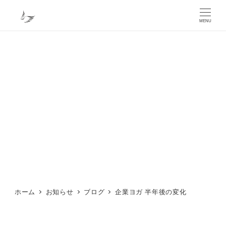
メ
イ
MENU
ン
コ
ン
テ
ン
ツ
へ
移
動
ホーム
お知らせ
ブログ
企業ヨガ 半年後の変化