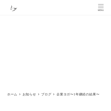
メ
イ
MENU
ン
コ
ン
テ
ン
ツ
へ
移
動
ホーム
お知らせ
ブログ
企業ヨガ〜1年継続の結果〜