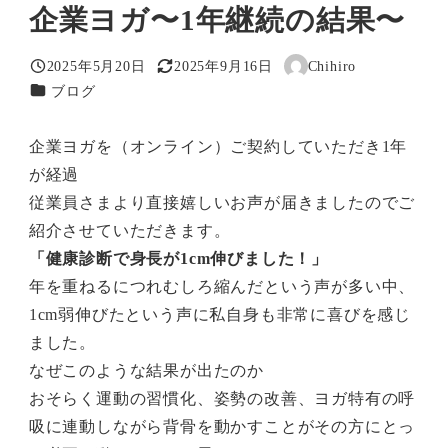
企業ヨガ〜1年継続の結果〜
2025年5月20日
2025年9月16日
Chihiro
投稿日
更新日
著
カテゴリー
ブログ
者
企業ヨガを（オンライン）ご契約していただき1年
が経過
従業員さまより直接嬉しいお声が届きましたのでご
紹介させていただきます。
「健康診断で身長が1cm伸びました！」
年を重ねるにつれむしろ縮んだという声が多い中、
1cm弱伸びたという声に私自身も非常に喜びを感じ
ました。
なぜこのような結果が出たのか
おそらく運動の習慣化、姿勢の改善、ヨガ特有の呼
吸に連動しながら背骨を動かすことがその方にとっ